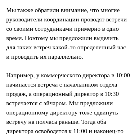
hello@profit-consulting.ru
Кейсы
Мы также обратили внимание, что многие
Экскурсия в систему
Напишите нам в Telegram
управления НФ
руководители координации проводят встречи
или WhatsApp
Стать партнером
со своими сотрудниками примерно в одно
время. Поэтому мы предложили выделить
для таких встреч какой-то определенный час
Получить консультацию
и проводить их параллельно.
Подписаться на рассылку
Например, у коммерческого директора в 10:00
начинается встреча с начальником отдела
Telegram-канал «Юрий Кравец | Стратсессии»
продаж, а операционный директор в 10:30
Официальный сайт Нескучных финансов
встречается с эйчаром. Мы предложили
Политика обработки данных
операционному директору тоже сдвинуть
Реквизиты
встречу на полчаса раньше. Тогда оба
© ПРОФИТ, 2026
директора освободятся к 11:00 и наконец-то