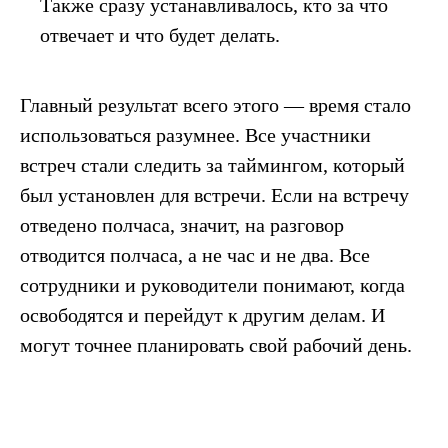
Также сразу устанавливалось, кто за что
отвечает и что будет делать.
Самое время
заказать
Главный результат всего этого — время стало
звонок и обсудить вашу
использоваться разумнее. Все участники
задачу
встреч стали следить за таймингом, который
был установлен для встречи. Если на встречу
P. S. Это ни к чему не обязывает. Просто
поговорим и поймем, чем можем быть полезны
отведено полчаса, значит, на разговор
отводится полчаса, а не час и не два. Все
сотрудники и руководители понимают, когда
освободятся и перейдут к другим делам. И
+7
могут точнее планировать свой рабочий день.