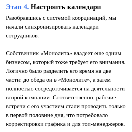
Этап 4.
Настроить календари
Разобравшись с системой координаций, мы
начали синхронизировать календари
Даю согласие на обработку персональных
данных
сотрудников.
Собственник «Монолита» владеет еще одним
Отправить заявку
бизнесом, который тоже требует его внимания.
Логично было разделить его время на две
части: до обеда он в «Монолите», а затем
полностью сосредоточивается на деятельности
второй компании. Соответственно, рабочие
встречи с его участием стали проводить только
в первой половине дня, что потребовало
НАВИГАЦИЯ
КОНТАКТЫ
корректировки графика и для топ-менеджеров.
+7 (958) 579-53-95
О нас