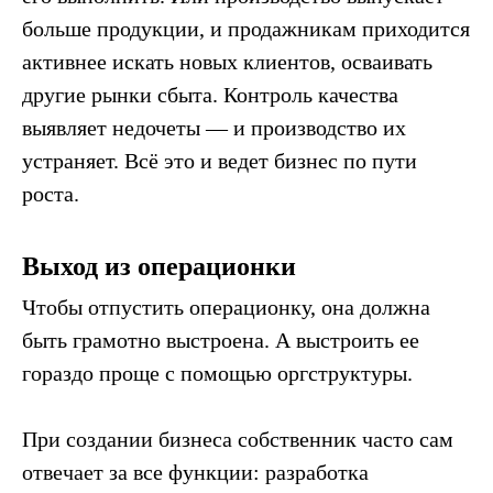
или WhatsApp
больше продукции, и продажникам приходится
Стать партнером
активнее искать новых клиентов, осваивать
другие рынки сбыта. Контроль качества
Получить консультацию
выявляет недочеты — и производство их
устраняет. Всё это и ведет бизнес по пути
Подписаться на рассылку
роста.
Telegram-канал «Юрий Кравец | Стратсессии»
Выход из операционки
Официальный сайт Нескучных финансов
Чтобы отпустить операционку, она должна
Политика обработки данных
быть грамотно выстроена. А выстроить ее
Реквизиты
гораздо проще с помощью оргструктуры.
© ПРОФИТ, 2026
При создании бизнеса собственник часто сам
отвечает за все функции: разработка