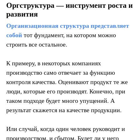
Оргструктура — инструмент роста и
развития
Самое время
заказать
звонок и обсудить вашу
Организационная структура представляет
задачу
собой
тот фундамент, на котором можно
P. S. Это ни к чему не обязывает. Просто
строить все остальное.
поговорим и поймем, чем можем быть полезны
К примеру, в некоторых компаниях
производство само отвечает за функцию
контроля качества. Оценивают продукт те же
+7
люди, которые его производят. Конечно, при
таком подходе будет много упущений. А
результат скажется на качестве продукции.
Или случай, когда один человек руководит и
производством, и сбытом. Будет ли у него