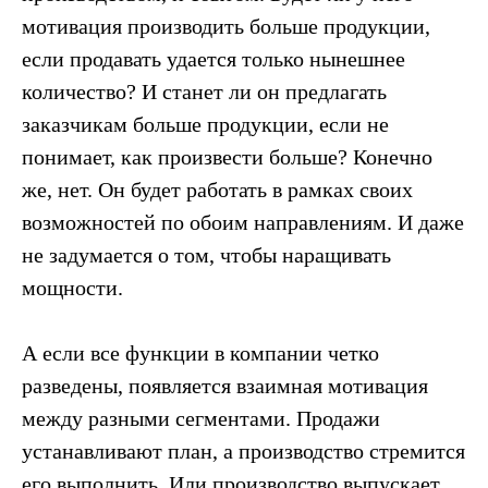
мотивация производить больше продукции,
Даю согласие на обработку персональных
если продавать удается только нынешнее
данных
количество? И станет ли он предлагать
заказчикам больше продукции, если не
понимает, как произвести больше? Конечно
Отправить заявку
же, нет. Он будет работать в рамках своих
возможностей по обоим направлениям. И даже
не задумается о том, чтобы наращивать
мощности.
А если все функции в компании четко
НАВИГАЦИЯ
КОНТАКТЫ
разведены, появляется взаимная мотивация
между разными сегментами. Продажи
+7 (958) 579-53-95
О нас
hello@profit-consulting.ru
Кейсы
устанавливают план, а производство стремится
Экскурсия в систему
Напишите нам в Telegram
его выполнить. Или производство выпускает
управления НФ