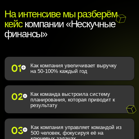
Ведущий интенсива —
Юрий Кравец
Управляющий партнёр «Профит консалтинг»
— одной из компаний ГК «Нескучный бизнес»
Лидер направления стратегического
планирования и систематизации
За 20 лет помог в развитии более 200
компаний. В том числе: «Башнефть»,
«Новатэк», «Интегра»