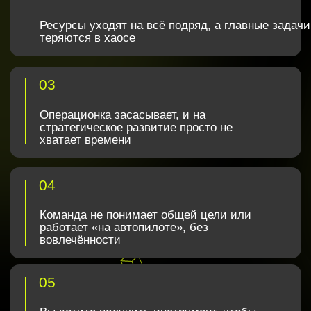
1
с твёрдым результатом
Отрефлексируете 2024-й год.
2
Определите узкие горлышки
Получите алгоритм создания
3
результата в 2025-м году
16 декабря, 18:00–20:00 мск
Стоимость участия: Бесплатно
Для действующих предпринимателей
Онлайн