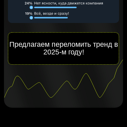
Как команда выстроила систему
планирования, которая приводит к
результату
Как компания управляет командой из
500 человек, фокусируя её на
ключевых задачах
Как «Нескучные Финансы» достигли
оборота в 1 миллиард рублей
Как их стратегии помогают добиться
устойчивого роста и как вы можете
повторить этот успех
Участвовать в интенсиве