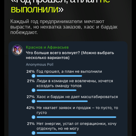
Предлагаем переломить тренд в
2025-м году!
На интенсиве мы разберём
кейс
компании «Нескучные
финансы»
Как компания увеличивает выручку
на 50-100% каждый год