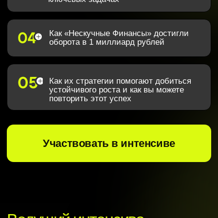
Этот интенсив для вас, если
01
Планы на год составлены, но снова
пылятся в столе, потому что нет ясной
системы для их выполнения
02
Ресурсы уходят на всё подряд, а главные задачи
теряются в хаосе
03
Операционка засасывает, и на
стратегическое развитие просто не
хватает времени
04
Команда не понимает общей цели или
работает «на автопилоте», без
вовлечённости