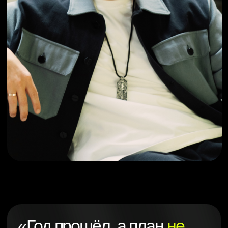
«Год прошёл, а план
не
выполнили
»
Каждый год предприниматели мечтают
вырасти, но нехватка заказов, хаос и бардак
побеждают.